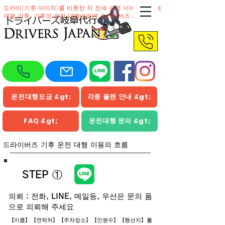
도카이(기후·아이치)를 비롯한 차 전세 송영 서비스의 전세
재팬 기후. 기후의 운전 대행이라면 드라이버즈 기후
운전대행요금 &gt;
각종 플랜 안내 &gt;
FAQ &gt;
운전대행 문의 &gt;
​드라이버즈 기후 운전 대행 이용의 흐름
STEP ①
의뢰：전화, LINE, 메일등, 우선은 문의 폼
으로 의뢰해 주세요
【이름】【연락처】【주차장소】【인원수】【행선지】를