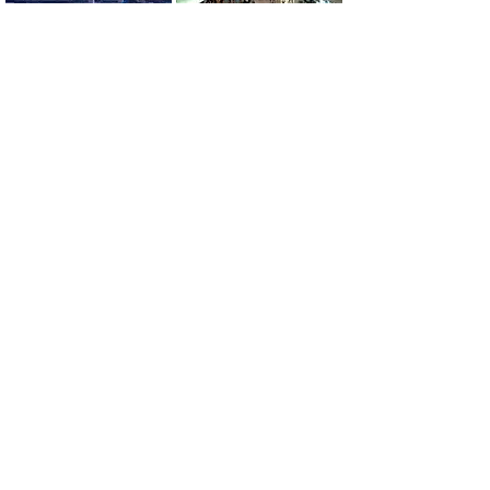
견적 요청 &gt;
중부국제공항 송영 정액 플랜
자택～
중부국제
공항
편도：17,820엔
중부국제
공항
～자택편도：17,820엔
현영 나고야 공항 송영 정액 플랜
자택～
현영 나고야
공항
편도:16,500엔
현영 나고야
공항
～자택 편도:16,500엔
※자택까지 차를 회송의 경우는 21,450엔이 됩니다.
*드라이버의 교통비는 실비로 하겠습니다.
*서비스 지역은 기후현 미노 지방으로 하겠습니다.
* 토, 일, 공휴일, 야간 이른 아침은 20 % 증가하겠습니다.
運営会社：株式会社生活住救便
​住所：岐阜県岐阜市菅生6-7-19
전화를 걸다