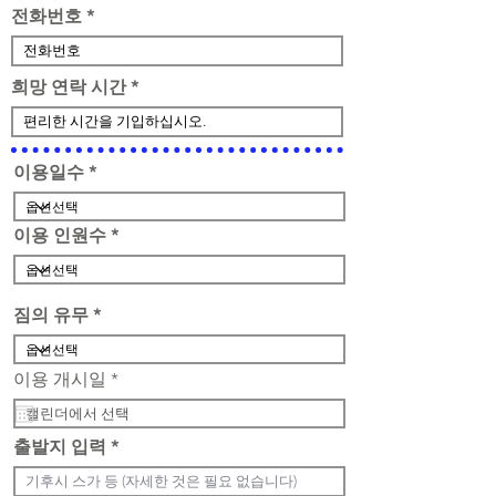
전화번호
희망 연락 시간
이용일수
이용 인원수
짐의 유무
r
이용 개시일
*
e
q
u
출발지 입력
i
r
e