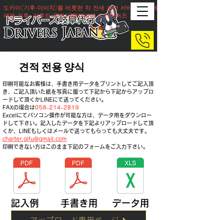
도카이(기후·아이치)를 비롯한 차 전세 송영 서비스의 전세
재팬 기후. 기후의 운전 대행이라면 드라이버즈 기후
견적 전용 양식
​印刷可能なお客様は、手書き用データをプリントしてご記入頂
き、ご記入頂いた紙を写真に撮って下記から下記からアップロ
ードして頂くかLINEにて送ってください。
​FAXの場合は
058-214-2819
​Excelにてパソコン操作が可能な方は、データ用をダウンロー
ドして下さい。記入したデータを下記よりアップロードして頂
くか、LINEもしくはメールで送ってもらっても大丈夫です。
​charter.gifu@gmail.com
​印刷できない方はこのまま下記のフォームをご入力下さい。
記入例
​手書き用
​データ用