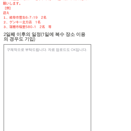
願いします。
【例】
迎え
１、岐阜市菅生6-7-19 2名
２、ゲンキー北方店 1名
​３、瑞穂市稲里580-1 2名 等
2일째 이후의 일정(1일에 복수 장소 이용
의 경우도 기입)