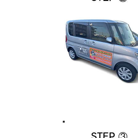
STEP ③