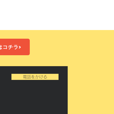
迎サービス、
ＯＫ
はコチラ>
電話をかける