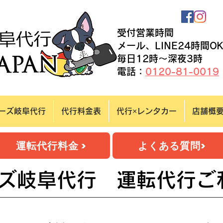
受付営業時間
​メール、LINE24時間O
毎日12時～深夜3時
​​電話：
0120-81-0019
ーズ岐阜代行
代行料金表
代行×レンタカー
店舗概
運転代行料金 >
よくある質問>
ーズ岐阜代行 運転代行ご