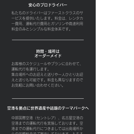
安心のプロドライバー
私たちのドライバーはファーストクラスのサ
ービスを提供いたします。
料金は、レンタカ
ー費用、運転代行費用とガソリンや高速利用
料金のみとシンプルな料金体系です。
時間・場所は
オーダーメイド
お客様のスケジュールやプランに合わせて、
運転代行を運行します。
集合場所へのお迎えと送りや一人ひとりお迎
えと送りも可能です。料金も異なりますので
お気軽にお問い合わせください。
空港を拠点に世界遺産や話題のテーマパークへ
中部国際空港（セントレア）、名古屋空港の
空港までの運転代行を実施しております。空
港までの運転代行につきましては出発場所か