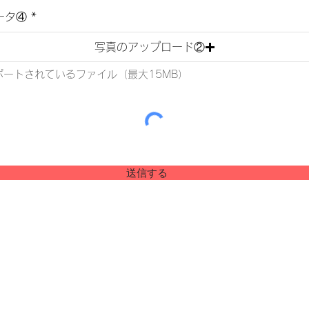
ータ④
写真のアップロード②
ポートされているファイル（最大15MB）
送信する