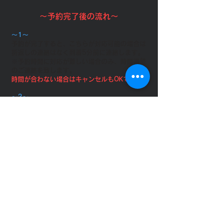
～予約完了後の流れ～
～1～
予約が完了すると、こちらが対応可能の場合は
折返しの連絡はなく到着5分前に連絡します。
※予約時間に対応が難しい場合のみ、時間調整
のご連絡を致します。
​時間が合わない場合はキャンセルもOKです。
～2～
予約が確定しますと、確定した日時にドライバ
ーが「とりみち」へ直接お迎えに行きます。
必ず到着までにご精算をお願い致します。
～3～
到着したら速やかに退店お願いします。到着
10分以降の待機は待機料が発生します。
～4～
ご自身の車に全員乗ってください。当店の車へ
乗るのはどんな理由であっても法律上できませ
んのでご了承下さい。