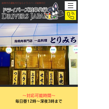
岐阜市の運転代行ならドライバーズ岐阜代行
​～対応可能時間～
毎日昼12時～深夜3時まで