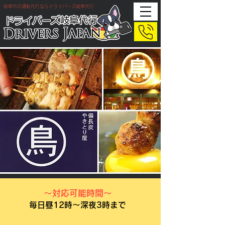
岐阜市の運転代行ならドライバーズ岐阜代行
​～対応可能時間～
毎日昼12時～深夜3時まで