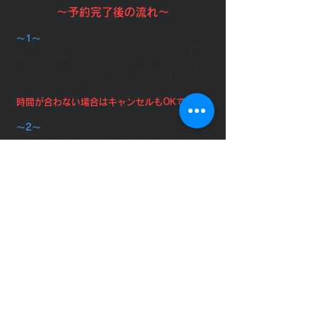
～予約完了後の流れ～
～1～
予約が完了すると、こちらが対応可能の場合は
折返しの連絡はなく到着5分前に連絡します。
※予約時間に対応が難しい場合のみ、時間調整
のご連絡を致します。
​時間が合わない場合はキャンセルもOKです。
～2～
予約が確定しますと、確定した日時にドライバ
ーが「とりまる本店」へ直接お迎えに行きま
す。
必ず到着までにご精算をお願い致します。
～3～
到着したら速やかに退店お願いします。到着
10分以降の待機は待機料が発生します。
～4～
ご自身の車に全員乗ってください。当店の車へ
乗るのはどんな理由であっても法律上できませ
んのでご了承下さい。