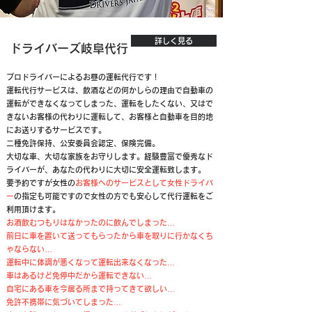
詳しく見る
ドライバーズ岐阜代行
プロドライバーによるお昼の運転代行です！
運転代行サービスは、飲酒などの何かしらの理由で自動車の
運転ができなくなってしまった、運転をしたくない、又はで
きないお客様の代わりに運転して、お客様と自動車を目的地
にお送りするサービスです。
二種免許保持、公安委員会認定、保険完備。
大切な車、大切な家族をお守りします。経験豊富で優秀なド
ライバーが、あなたの代わりに大切に安全運転致します。
要予約ですが女性の
お客様へのサービスとして女性ドライバ
ー
の指定も可能ですので女性の方でも安心して代行運転をご
利用頂けます。
お酒飲むつもりはなかったのに飲んでしまった…
前日に車を置いて送ってもらったから車を取りに行かなくち
ゃならない…
運転中に体調が悪くなって運転出来なくなった…
車はあるけど免停中だから運転できない…
自宅にある車を今居る所まで持ってきて欲しい…
免許不携帯に気づいてしまった…